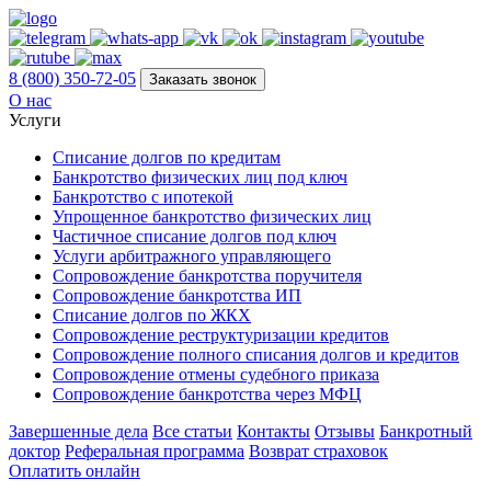
8 (800) 350-72-05
Заказать звонок
О нас
Услуги
Списание долгов по кредитам
Банкротство физических лиц под ключ
Банкротство с ипотекой
Упрощенное банкротство физических лиц
Частичное списание долгов под ключ
Услуги арбитражного управляющего
Сопровождение банкротства поручителя
Сопровождение банкротства ИП
Списание долгов по ЖКХ
Сопровождение реструктуризации кредитов
Сопровождение полного списания долгов и кредитов
Сопровождение отмены судебного приказа
Сопровождение банкротства через МФЦ
Завершенные дела
Все статьи
Контакты
Отзывы
Банкротный
доктор
Реферальная программа
Возврат страховок
Оплатить онлайн