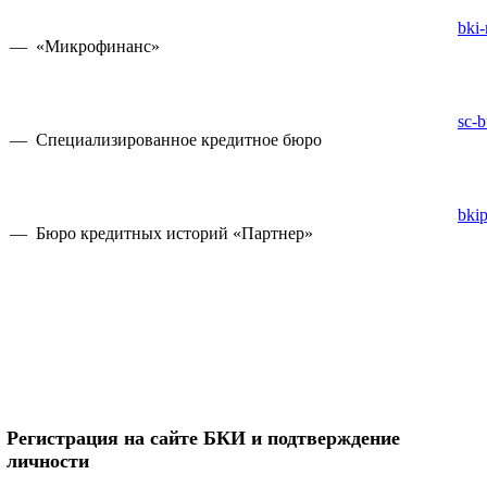
bki-
— «Микрофинанс»
sc-b
— Специализированное кредитное бюро
bkip
— Бюро кредитных историй «Партнер»
Регистрация на сайте БКИ и подтверждение
личности