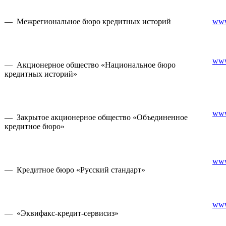
— Межрегиональное бюро кредитных историй
www
www
— Акционерное общество «Национальное бюро
кредитных историй»
www
— Закрытое акционерное общество «Объединенное
кредитное бюро»
www
— Кредитное бюро «Русский стандарт»
www
— «Эквифакс-кредит-сервисиз»